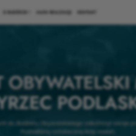
O BUDŻECIE
MAPA REALIZACJI
KONTAKT
 OBYWATELSKI
YRZEC PODLASK
ół ds. Budżetu Obywatelskiego zakończył swoje p
Poznaliśmy ostateczną listę zadań,