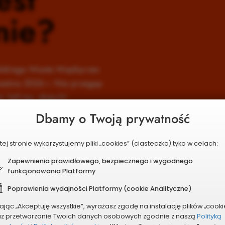
nie?
gło
lskiego Miasta Międzyrzec
Udział w głosowaniu może wzi
ześnia 2026 r. Nie przegap
 160 tys. złotych!
Dbamy o Twoją prywatność
tej stronie wykorzystujemy pliki „cookies” (ciasteczka) tyko w celach:
Zapewnienia prawidłowego, bezpiecznego i wygodnego
funkcjonowania Platformy
Poprawienia wydajności Platformy (cookie Analityczne)
kając „Akceptuję wszystkie”, wyrażasz zgodę na instalację plików „cooki
az przetwarzanie Twoich danych osobowych zgodnie z naszą
Polityką