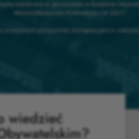
 będą wybierane w głosowaniu w Budżecie Obywat
Miasta Międzyrzec Podlaski na rok 2027!
ów ocenionych pozytywnie dostępna jest w zakład
o wiedzieć
Obywatelskim?