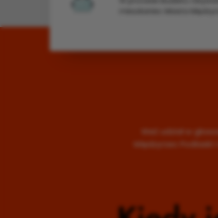
W procesie Budżetu Obywat
mieszkaniec Miasta Międzyrz
Weź udział w głos
Międzyrzec Podlaski 
Kiedy j