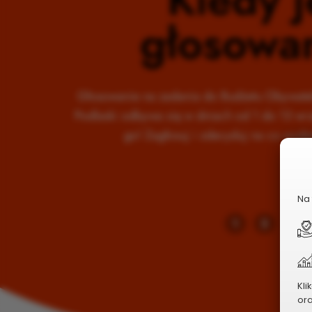
głosowa
Głosowanie na zadania do Budżetu Obywate
Podlaski odbywa się w dniach od 1 do 13 wr
go! Zagłosuj i zdecyduj na co wydać
Na 
1
2
3
Kli
or