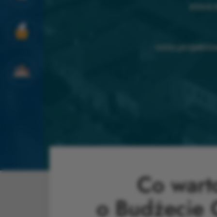
które
Lista projekt
Co wart
o Budżecie 