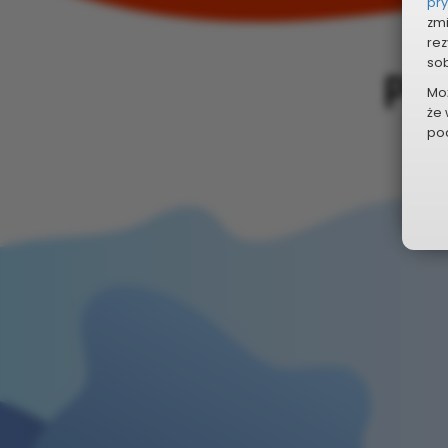
pr
zmi
rez
sob
PR
Mo
że 
pod