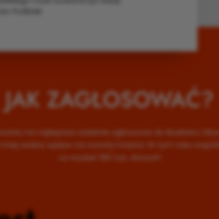
elskiego może uczestniczyć każdy
ec Podlaski.
JAK ZAGŁOSOWAĆ?
owaniu na najlepsze zadanie zgłoszone do Budżetu Oby
i miej realny wpływ na rozwój miasta. W tym roku wsp
co wydać 160 tys. złotych!
est
Kt