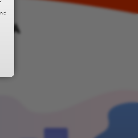
z
dnić
NIA