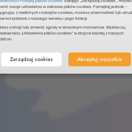
ywatności
i
Polityką plików cookies.
Klikając „Zarządzaj cookies”, możes
enić swoje ustawienia w zakresie plików cookies. Pamiętaj jednak –
ygnując z niektórych rodzajów cookies, możesz uniemożliwić lub utru
ie korzystanie z naszego serwisu i jego funkcji.
ZYKŁADOWE
DZIAŁA
żesz cofnąć lub zmienić zgody w dowolnym momencie. Wystarczy,
wybierzesz „Ustawienia plików cookies” w stopce każdej z naszych
stron.
REALIZOWANE Z BUDŻETU OBYWATELSKIEGO
Zarządzaj cookies
Akceptuj wszystkie
Dowiedz się więcej