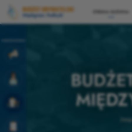
STRONA GŁÓWNA
HARMONOGRAM
BUDŻET
MIĘDZ
Zesp