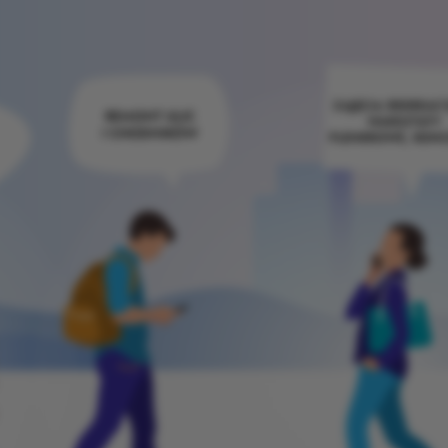
ZAJĘCIA REKREACY
REMONT ULIC
WARSZTATY
I CHODNIKÓW
PLENEROWE, KONC