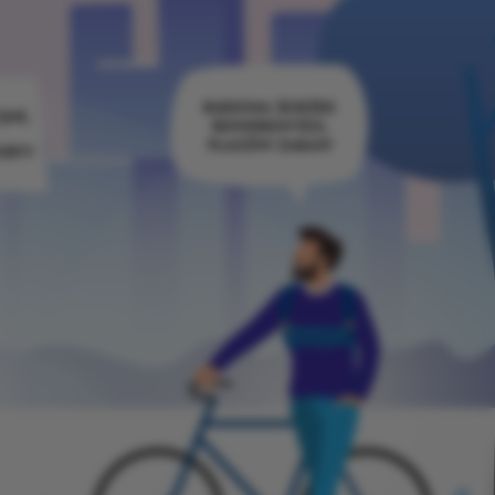
BUDOWA ŚCIEŻEK
JNE,
ROWEROWYCH,
PLACÓW ZABAW
ERTY