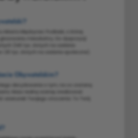
watelski?
 Miasta Międzyrzec Podlaski, o której
głosowaniu mieszkańcy. Do dyspozycji
otych (140 tys. złotych na zadania
i 20 tys. złotych na zadania społeczne).
żecie Obywatelskim?
iego decydowania o tym, na co zostaną
asta. Masz realną szansę zrealizować
ć wizerunek Twojego otoczenia. To Twój
ł?