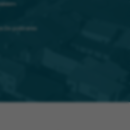
elskim
ce Do pobrania