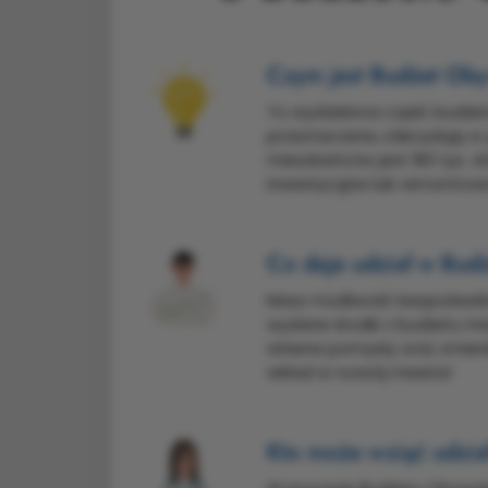
Czym jest Budżet Oby
To wydzielona część budżetu
przeznaczeniu zdecydują w 
mieszkańców jest 160 tys. zł
inwestycyjne lub remontowe 
Co daje udział w Bud
Masz możliwość bezpośredn
wydane środki z budżetu mi
własne pomysły oraz zmieni
wkład w rozwój miasta!
Kto może wziąć udzia